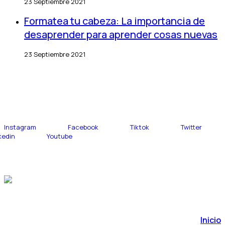
23 Septiembre 2021
Formatea tu cabeza: La importancia de
desaprender para aprender cosas nuevas
23 Septiembre 2021
COMUNIDAD
¡Sigamos conectados y aprendiendo juntos!
Instagram
Facebook
Tiktok
Twitter
kedin
Youtube
Contacto
hello@haroldcombita.com
© 2023, Harold Combita
Inicio